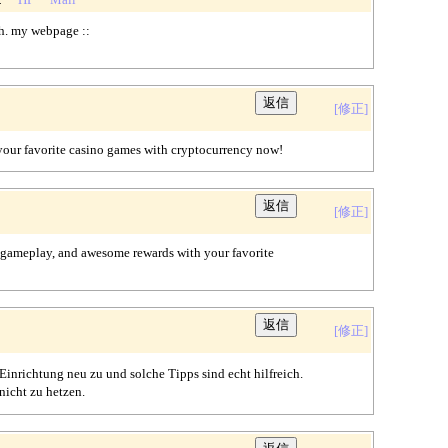
sh. my webpage ::
[修正]
your favorite casino games with cryptocurrency now!
[修正]
ir gameplay, and awesome rewards with your favorite
[修正]
 Einrichtung neu zu und solche Tipps sind echt hilfreich.
nicht zu hetzen.