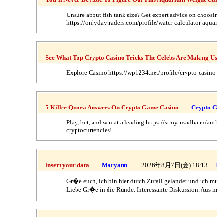
Unsure about fish tank size? Get expert advice on choosin
https://onlydaytraders.com/profile/water-calculator-aqu
See What Top Crypto Casino Tricks The Celebs Are Making Us
Explore Casino https://wp1234.net/profile/crypto-casino
5 Killer Quora Answers On Crypto Game Casino
Crypto G
Play, bet, and win at a leading https://stroy-usadba.ru/a
cryptocurrencies!
insert your data
Maryann
2026年8月7日(金) 18:13
Gr�e euch, ich bin hier durch Zufall gelandet und ich mus
Liebe Gr�e in die Runde. Interessante Diskussion. Aus me