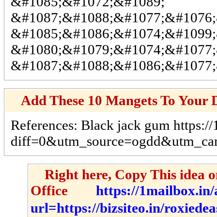
&#1085;&#1072;&#1089;
&#1087;&#1088;&#1077;&#1076;
&#1085;&#1086;&#1074;&#1099;
&#1080;&#1079;&#1074;&#1077;
&#1087;&#1088;&#1086;&#1077;
Add These 10 Mangets To Your 
References: Black jack gum https:/
diff=0&utm_source=ogdd&utm_ca
Right here, Copy This idea 
Office
https://1mailbox.in
url=https://bizsiteo.in/roxiede