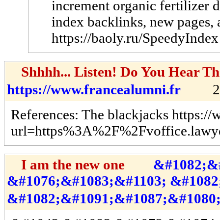
increment organic fertilizer
index backlinks, new pages, a
https://baoly.ru/SpeedyIndex
Shhhh... Listen! Do You Hear 
https://www.francealumni.fr
202
References: The blackjacks https://
url=https%3A%2F%2Fvoffice.lawye
I am the new one
&#1082;&
&#1076;&#1083;&#1103; &#1082
&#1082;&#1091;&#1087;&#1080