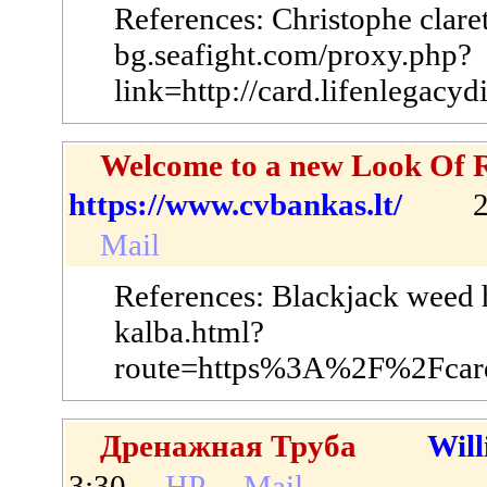
References: Christophe claret
bg.seafight.com/proxy.php?
link=http://card.lifenlegacy
Welcome to a new Look Of R
https://www.cvbankas.lt/
202
Mail
References: Blackjack weed h
kalba.html?
route=https%3A%2F%2Fcar
Дренажная Труба
Will
3:30
HP
Mail