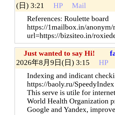
(日) 3:21
HP
Mail
References: Roulette board
https://1mailbox.in/anonym/r
url=https://bizsiteo.in/roxie
Just wanted to say Hi!
f
2026年8月9日(日) 3:15
HP
Indexing and indicant check
https://baoly.ru/SpeedyInde
This serve is utile for intern
World Health Organization pri
Google and Yandex, improve t